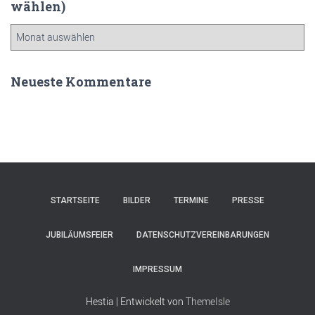
wählen)
Ä
l
t
e
Neueste Kommentare
r
e
B
e
i
t
r
ä
STARTSEITE
BILDER
TERMINE
PRESSE
g
e
JUBILÄUMSFEIER
DATENSCHUTZVEREINBARUNGEN
(
b
IMPRESSUM
i
t
Hestia | Entwickelt von
ThemeIsle
t