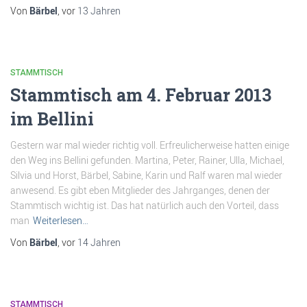
Von
Bärbel
, vor
13 Jahren
STAMMTISCH
Stammtisch am 4. Februar 2013
im Bellini
Gestern war mal wieder richtig voll. Erfreulicherweise hatten einige
den Weg ins Bellini gefunden. Martina, Peter, Rainer, Ulla, Michael,
Silvia und Horst, Bärbel, Sabine, Karin und Ralf waren mal wieder
anwesend. Es gibt eben Mitglieder des Jahrganges, denen der
Stammtisch wichtig ist. Das hat natürlich auch den Vorteil, dass
man
Weiterlesen…
Von
Bärbel
, vor
14 Jahren
STAMMTISCH