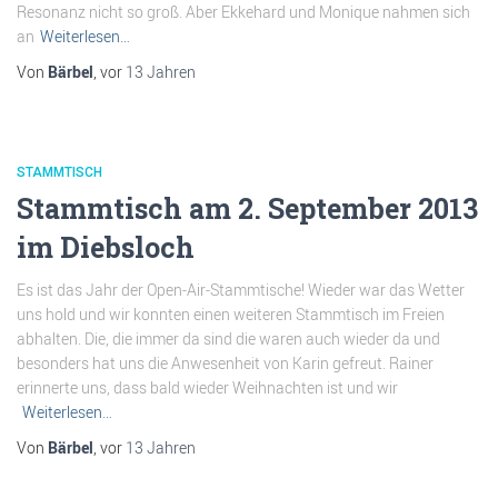
Resonanz nicht so groß. Aber Ekkehard und Monique nahmen sich
an
Weiterlesen…
Von
Bärbel
, vor
13 Jahren
STAMMTISCH
Stammtisch am 2. September 2013
im Diebsloch
Es ist das Jahr der Open-Air-Stammtische! Wieder war das Wetter
uns hold und wir konnten einen weiteren Stammtisch im Freien
abhalten. Die, die immer da sind die waren auch wieder da und
besonders hat uns die Anwesenheit von Karin gefreut. Rainer
erinnerte uns, dass bald wieder Weihnachten ist und wir
Weiterlesen…
Von
Bärbel
, vor
13 Jahren