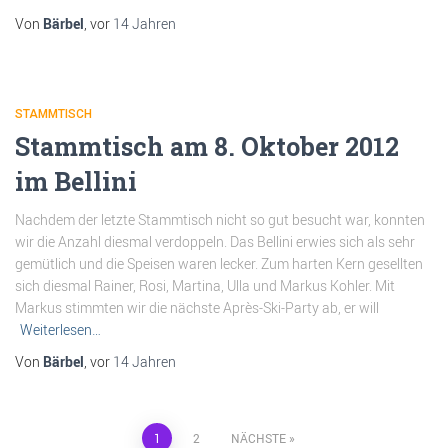
Von
Bärbel
, vor
14 Jahren
STAMMTISCH
Stammtisch am 8. Oktober 2012
im Bellini
Nachdem der letzte Stammtisch nicht so gut besucht war, konnten
wir die Anzahl diesmal verdoppeln. Das Bellini erwies sich als sehr
gemütlich und die Speisen waren lecker. Zum harten Kern gesellten
sich diesmal Rainer, Rosi, Martina, Ulla und Markus Kohler. Mit
Markus stimmten wir die nächste Après-Ski-Party ab, er will
Weiterlesen…
Von
Bärbel
, vor
14 Jahren
Beitragsnavigation
1
2
NÄCHSTE