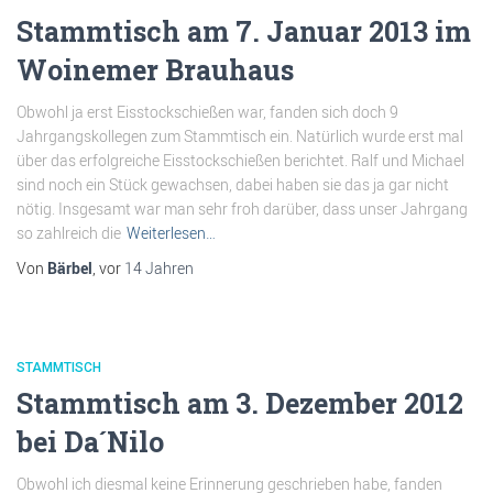
Stammtisch am 7. Januar 2013 im
Woinemer Brauhaus
Obwohl ja erst Eisstockschießen war, fanden sich doch 9
Jahrgangskollegen zum Stammtisch ein. Natürlich wurde erst mal
über das erfolgreiche Eisstockschießen berichtet. Ralf und Michael
sind noch ein Stück gewachsen, dabei haben sie das ja gar nicht
nötig. Insgesamt war man sehr froh darüber, dass unser Jahrgang
so zahlreich die
Weiterlesen…
Von
Bärbel
, vor
14 Jahren
STAMMTISCH
Stammtisch am 3. Dezember 2012
bei Da´Nilo
Obwohl ich diesmal keine Erinnerung geschrieben habe, fanden