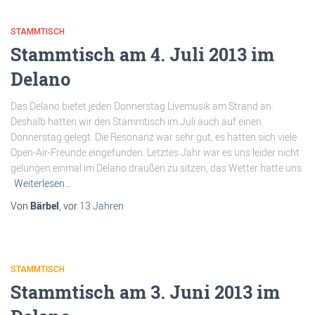
STAMMTISCH
Stammtisch am 4. Juli 2013 im
Delano
Das Delano bietet jeden Donnerstag Livemusik am Strand an.
Deshalb hatten wir den Stammtisch im Juli auch auf einen
Donnerstag gelegt. Die Resonanz war sehr gut, es hatten sich viele
Open-Air-Freunde eingefunden. Letztes Jahr war es uns leider nicht
gelungen einmal im Delano draußen zu sitzen, das Wetter hatte uns
Weiterlesen…
Von
Bärbel
, vor
13 Jahren
STAMMTISCH
Stammtisch am 3. Juni 2013 im