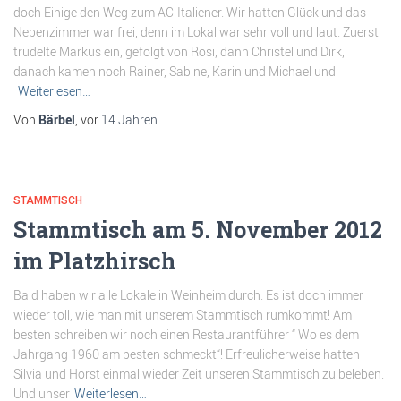
doch Einige den Weg zum AC-Italiener. Wir hatten Glück und das
Nebenzimmer war frei, denn im Lokal war sehr voll und laut. Zuerst
trudelte Markus ein, gefolgt von Rosi, dann Christel und Dirk,
danach kamen noch Rainer, Sabine, Karin und Michael und
Weiterlesen…
Von
Bärbel
, vor
14 Jahren
STAMMTISCH
Stammtisch am 5. November 2012
im Platzhirsch
Bald haben wir alle Lokale in Weinheim durch. Es ist doch immer
wieder toll, wie man mit unserem Stammtisch rumkommt! Am
besten schreiben wir noch einen Restaurantführer “ Wo es dem
Jahrgang 1960 am besten schmeckt“! Erfreulicherweise hatten
Silvia und Horst einmal wieder Zeit unseren Stammtisch zu beleben.
Und unser
Weiterlesen…